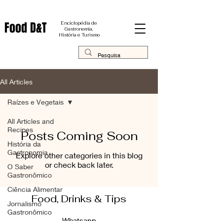
Food D&T
Enciclopédia de
Gastronomia,
História e Turismo
All Articles
Raízes e Vegetais
All Articles and
Recipes
Posts Coming Soon
História da
Gastronomia
Explore other categories in this blog
or check back later.
O Saber
Gastronômico
Ciência Alimentar
Food, Drinks & Tips
Jornalismo
Gastronômico
Whatsapp