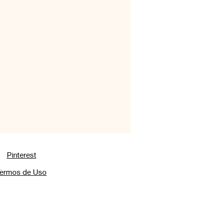
os & Coquetéis
os
Acompanhamentos
 Ovinas
Pinterest
ermos de Uso