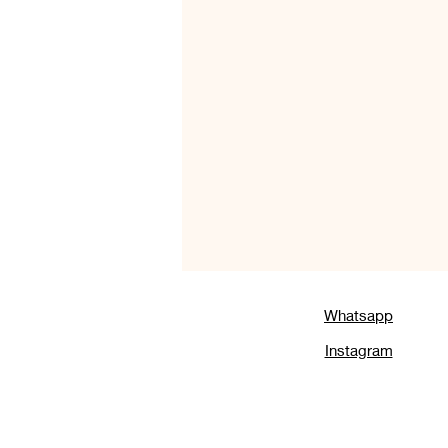
Variedades de Carne
Café da
Aperitivos e Charcutaria
Para
Receitas com Carne Bovina
Receitas Sem Gluten
Receita
Whatsapp
Instagram