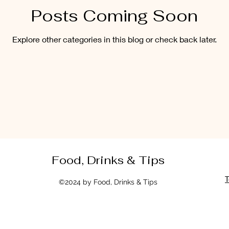
Posts Coming Soon
 Manhã e da Tarde
Picles, conservas e geleias
Drinks, Suc
Explore other categories in this blog or check back later.
 começar, Entradas
Sopas e Saladas
Molhos Quentes e Fri
Receitas com Frango
Receitas Suínas
Receitas Caprinas e
s Sem Lactose
Receitas Sem Gluten e Sem Lactose
Food, Drinks & Tips
T
©2024 by Food, Drinks & Tips