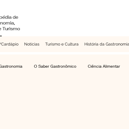
pédia de
onomia,
 e Turismo
Cardápio
Notícias
Turismo e Cultura
História da Gastronomi
 Gastronomia
O Saber Gastronômico
Ciência Alimentar
Chefs a Redor do Mundo
Turismo e Cultura
Laticínios
mentes e Grãos
Raízes e Vegetais
Folhas, Brotos e Flores