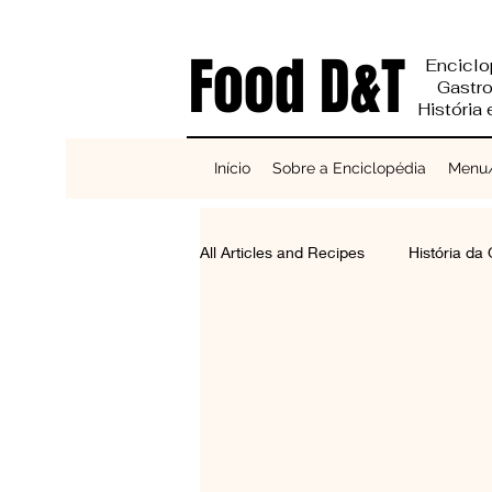
Food D&T
Enciclo
Gastr
História
Início
Sobre a Enciclopédia
Menu/
All Articles and Recipes
História da
Reciclagem e Sustentabilidade
Bases do Sabor
Cereais, Se