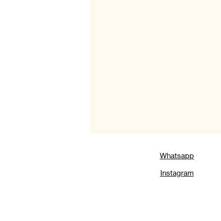
Variedades de Carne
Café da
Aperitivos e Charcutaria
Para
Receitas com Carne Bovina
Receitas Sem Gluten
Receita
Whatsapp
Instagram