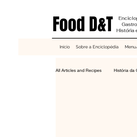
Food D&T
Enciclo
Gastr
História
Início
Sobre a Enciclopédia
Menu/
All Articles and Recipes
História da
Reciclagem e Sustentabilidade
Bases do Sabor
Cereais, Se