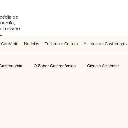
pédia de
onomia,
 e Turismo
Cardápio
Notícias
Turismo e Cultura
História da Gastronomi
 Gastronomia
O Saber Gastronômico
Ciência Alimentar
Chefs a Redor do Mundo
Turismo e Cultura
Laticínios
mentes e Grãos
Raízes e Vegetais
Folhas, Brotos e Flores