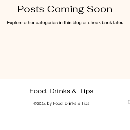
Posts Coming Soon
 Manhã e da Tarde
Picles, conservas e geleias
Drinks, Suc
Explore other categories in this blog or check back later.
 começar, Entradas
Sopas e Saladas
Molhos Quentes e Fri
Receitas com Frango
Receitas Suínas
Receitas Caprinas e
s Sem Lactose
Receitas Sem Gluten e Sem Lactose
Food, Drinks & Tips
T
©2024 by Food, Drinks & Tips