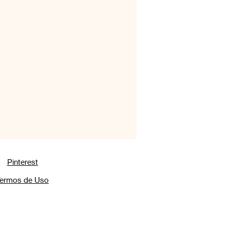
os & Coquetéis
os
Acompanhamentos
 Ovinas
Pinterest
ermos de Uso