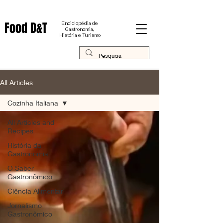
Food D&T
Enciclopédia de
Gastronomia,
História e Turismo
All Articles
Cozinha Italiana
All Articles and
Recipes
História da
Gastronomia
O Saber
Gastronômico
Ciência Alimentar
Jornalismo
Gastronômico