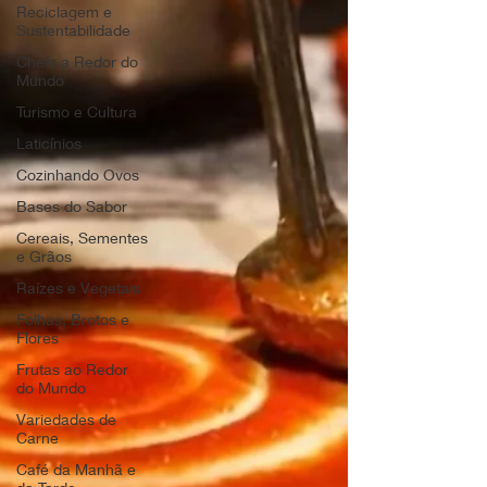
Reciclagem e
Sustentabilidade
Chefs a Redor do
Mundo
Turismo e Cultura
Laticínios
Cozinhando Ovos
Bases do Sabor
Cereais, Sementes
e Grãos
Raízes e Vegetais
Folhas, Brotos e
Flores
Frutas ao Redor
do Mundo
Variedades de
Carne
Café da Manhã e