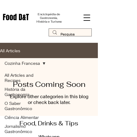
Food D&T
Enciclopédia de
Gastronomia,
História e Turismo
All Articles
Cozinha Francesa
All Articles and
Recipes
Posts Coming Soon
História da
Gastronomia
Explore other categories in this blog
or check back later.
O Saber
Gastronômico
Ciência Alimentar
Food, Drinks & Tips
Jornalismo
Gastronômico
Whatsapp