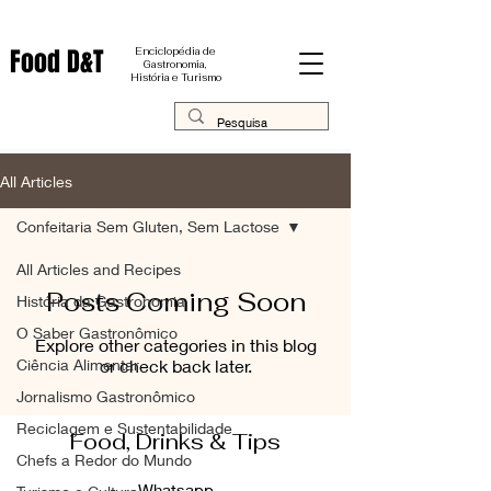
Food D&T
Enciclopédia de
Gastronomia,
História e Turismo
All Articles
Confeitaria Sem Gluten, Sem Lactose
All Articles and Recipes
Posts Coming Soon
História da Gastronomia
O Saber Gastronômico
Explore other categories in this blog
Ciência Alimentar
or check back later.
Jornalismo Gastronômico
Reciclagem e Sustentabilidade
Food, Drinks & Tips
Chefs a Redor do Mundo
Whatsapp