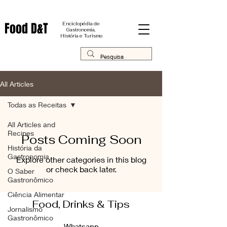
Food D&T
Enciclopédia de
Gastronomia,
História e Turismo
All Articles
Todas as Receitas
All Articles and
Recipes
Posts Coming Soon
História da
Gastronomia
Explore other categories in this blog
or check back later.
O Saber
Gastronômico
Ciência Alimentar
Food, Drinks & Tips
Jornalismo
Gastronômico
Whatsapp