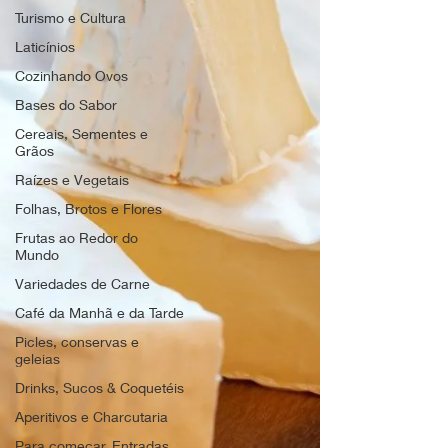
Turismo e Cultura
Laticínios
Cozinhando Ovos
Bases do Sabor
Cereais, Sementes e
Grãos
Raízes e Vegetais
Folhas, Brotos e Flores
Frutas ao Redor do
Mundo
Variedades de Carne
Café da Manhã e da Tarde
Picles, conservas e
geleias
Drinks, Sucos & Coquetéis
Aperitivos e Charcutaria
Para começar, Entradas