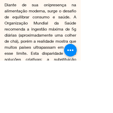
Diante de sua onipresença na 
alimentação moderna, surge o desafio 
de equilibrar consumo e saúde. A 
Organização Mundial da Saúde 
recomenda a ingestão máxima de 5g 
diárias (aproximadamente uma colher 
de chá), porém a realidade mostra que 
muitos países ultrapassam em dobro 
esse limite. Esta disparidade exige 
soluções criativas: a substituição 
parcial por ervas frescas e especiarias, 
o uso moderado de alternativas como 
sais light (com redução de sódio) ou 
enriquecidos com potássio, e o resgate 
de técnicas culinárias que privilegiam 
a qualidade sobre a quantidade. O sal 
refinado, portanto, permanece como 
um ingrediente indispensável, mas 