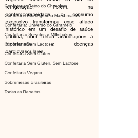
Confeitaria: Reino do Chocolate
refrigeração. Porém, na 
contemporaneidade, o consumo 
Confeitaria Merengues e Marshmallow
excessivo transformou esse aliado 
Confeitaria: Universo do Caramelo
histórico em um desafio de saúde 
Confeitaria: Sorvetes e Milkshakes
pública, com fortes associações à 
hipertensão e doenças 
Confeitaria Sem Lactose
cardiovasculares.
Confeitaria Sem Gluten
Confeitaria Sem Gluten, Sem Lactose
Confeitaria Vegana
Sobremesas Brasileiras
Todas as Receitas