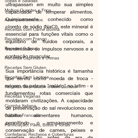
Sopas e Saladas
ultrapassam em muito sua simples 
Molhos Quentes e Frios
capacidade de temperar alimentos. 
Quimicamente conhecido como 
Acompanhamentos
cloreto de sódio (NaCl), este mineral é 
Receitas com Carne Bovina
essencial para funções vitais como o 
Receitas com Frango
equilíbrio de fluidos corporais, a 
Receitas Suínas
transmissão de impulsos nervosos e a 
contração muscular. 
Receitas Caprinas e Ovinas
Receitas Sem Gluten
Sua importância histórica é tamanha 
Receitas Sem Lactose
que serviu como moeda de troca - 
origem da palavra "salário" no latim - e 
Receitas Sem Gluten e Sem Lactose
fundamentou rotas comerciais que 
Receitas Veganas
moldaram civilizações. A capacidade 
Cozinha Italiana
de preservação do sal revolucionou os 
hábitos alimentares humanos, 
Cozinha Francesa
permitindo o armazenamento e 
Panificação: Pães, Bolos e Tortas
conservação de carnes, peixes e 
Confeitaria: Recheios e Coberturas
vegetais muito antes da era da 