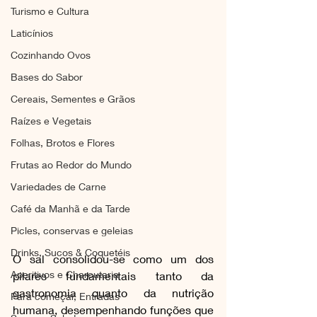
Turismo e Cultura
Laticínios
Cozinhando Ovos
Bases do Sabor
Cereais, Sementes e Grãos
Raízes e Vegetais
Folhas, Brotos e Flores
Frutas ao Redor do Mundo
Variedades de Carne
Café da Manhã e da Tarde
Picles, conservas e geleias
Drinks, Sucos & Coquetéis
O sal consolidou-se como um dos 
Aperitivos e Charcutaria
pilares fundamentais tanto da 
gastronomia quanto da nutrição 
Para começar, Entradas
humana, desempenhando funções que 