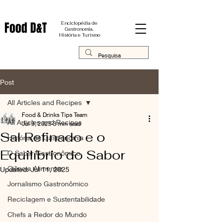
Food D&T
Enciclopédia de
Gastronomia,
História e Turismo
Post
All Articles and Recipes
Food & Drinks Tips Team
All Articles and Recipes
Jul 9, 2025
3 min read
Sal Refinado e o
História da Gastronomia
Equilíbrio do Sabor
O Saber Gastronômico
Ciência Alimentar
Updated:
Jul 11, 2025
Jornalismo Gastronômico
Reciclagem e Sustentabilidade
Chefs a Redor do Mundo