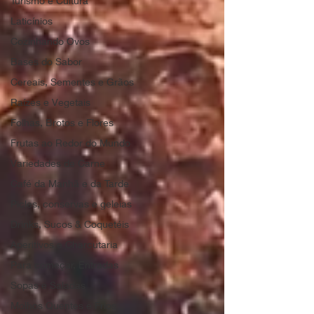
Turismo e Cultura
Laticínios
Cozinhando Ovos
Bases do Sabor
Cereais, Sementes e Grãos
Raízes e Vegetais
Folhas, Brotos e Flores
Frutas ao Redor do Mundo
Variedades de Carne
Café da Manhã e da Tarde
Picles, conservas e geleias
Drinks, Sucos & Coquetéis
Aperitivos e Charcutaria
Para começar, Entradas
Sopas e Saladas
Molhos Quentes e Frios