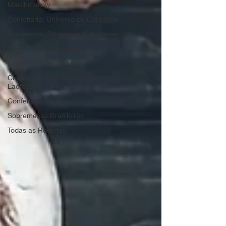
Marshmallow
Confeitaria: Universo do Caramelo
Confeitaria: Sorvetes e Milkshakes
Confeitaria Sem Lactose
Confeitaria Sem Gluten
Confeitaria Sem Gluten, Sem
Lactose
Confeitaria Vegana
Sobremesas Brasileiras
Todas as Receitas