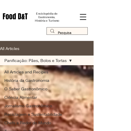
Food D&T
Enciclopédia de
Gastronomia,
História e Turismo
All Articles
Panificação: Pães, Bolos e Tortas
All Articles and Recipes
História da Gastronomia
O Saber Gastronômico
Ciência Alimentar
Jornalismo Gastronômico
Reciclagem e Sustentabilidade
Chefs a Redor do Mundo