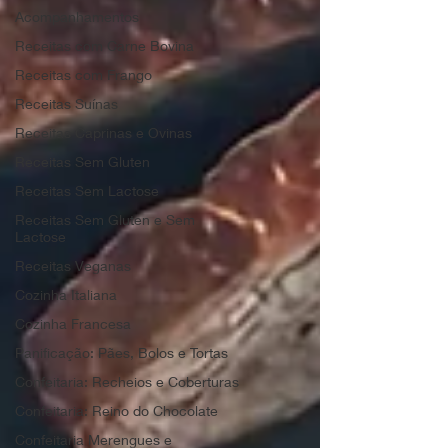
Acompanhamentos
Receitas com Carne Bovina
Receitas com Frango
Receitas Suínas
Receitas Caprinas e Ovinas
Receitas Sem Gluten
Receitas Sem Lactose
Receitas Sem Gluten e Sem
Lactose
Receitas Veganas
Cozinha Italiana
Cozinha Francesa
Panificação: Pães, Bolos e Tortas
Confeitaria: Recheios e Coberturas
Confeitaria: Reino do Chocolate
Confeitaria Merengues e